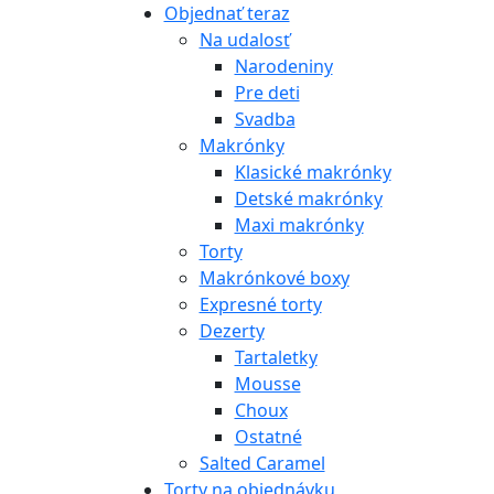
Objednať teraz
Na udalosť
Narodeniny
Pre deti
Svadba
Makrónky
Klasické makrónky
Detské makrónky
Maxi makrónky
Torty
Makrónkové boxy
Expresné torty
Dezerty
Tartaletky
Mousse
Choux
Ostatné
Salted Caramel
Torty na objednávku