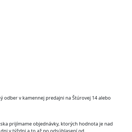
ý odber v kamennej predajni na Štúrovej 14 alebo
nska prijímame objednávky, ktorých hodnota je nad
 dni v týždni a to až po odsúhlasení od