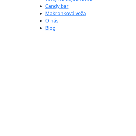
Candy bar
Makronková veža
O nás
Blog