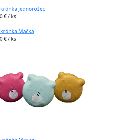
krónka Jednorožec
20
€
/ ks
krónka Mačka
20
€
/ ks