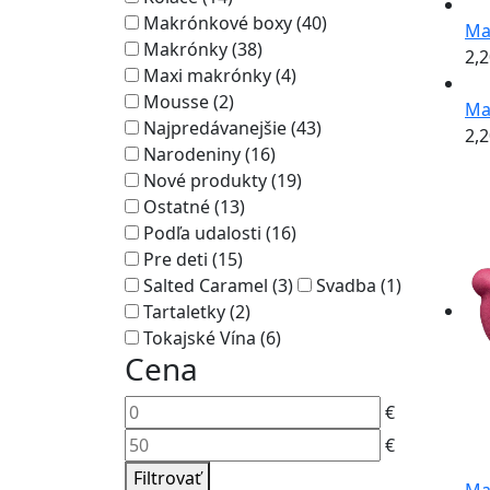
Makrónkové boxy (40)
Ma
Makrónky (38)
2,
Maxi makrónky (4)
Mousse (2)
Ma
Najpredávanejšie (43)
2,
Narodeniny (16)
Nové produkty (19)
Ostatné (13)
Podľa udalosti (16)
Pre deti (15)
Salted Caramel (3)
Svadba (1)
Tartaletky (2)
Tokajské Vína (6)
Cena
€
€
Filtrovať