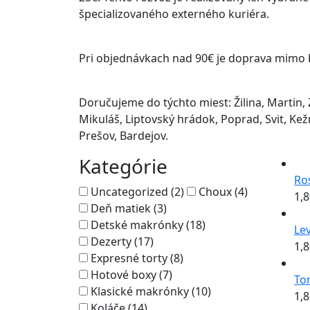
špecializovaného externého kuriéra.
Pri objednávkach nad 90€ je doprava mimo 
Doručujeme do týchto miest: Žilina, Martin,
Mikuláš, Liptovský hrádok, Poprad, Svit, Kež
Prešov, Bardejov.
Kategórie
Ros
Uncategorized (2)
Choux (4)
1,
Deň matiek (3)
Detské makrónky (18)
Le
Dezerty (17)
1,
Expresné torty (8)
Hotové boxy (7)
To
Klasické makrónky (10)
1,
Koláče (14)