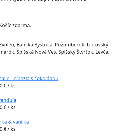
Košíc zdarma.
 Zvolen, Banská Bystrica, Ružomberok, Liptovský
marok, Spišská Nová Ves, Spišský Štvrtok, Levča,
alie – ríbezľa s čokoládou
80
€
/ ks
vanduľa
80
€
/ ks
nka & vanilka
80
€
/ ks