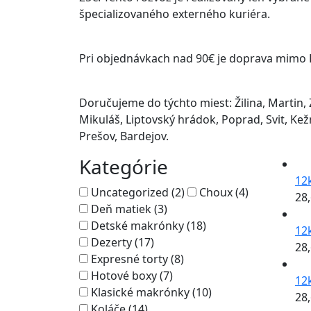
špecializovaného externého kuriéra.
Pri objednávkach nad 90€ je doprava mimo 
Doručujeme do týchto miest: Žilina, Martin,
Mikuláš, Liptovský hrádok, Poprad, Svit, Kež
Prešov, Bardejov.
Kategórie
12
Uncategorized (2)
Choux (4)
28
Deň matiek (3)
Detské makrónky (18)
12
Dezerty (17)
28
Expresné torty (8)
Hotové boxy (7)
12
Klasické makrónky (10)
28
Koláče (14)