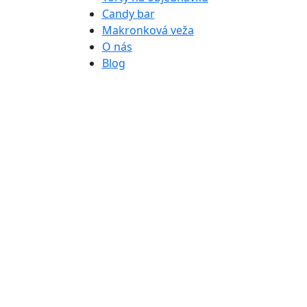
Candy bar
Makronková veža
O nás
Blog