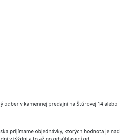
ý odber v kamennej predajni na Štúrovej 14 alebo
nska prijímame objednávky, ktorých hodnota je nad
 dni v týždni a to až po odsúhlasení od