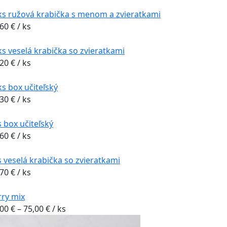
ks ružová krabička s menom a zvieratkami
,60
€
/ ks
ks veselá krabička so zvieratkami
,20
€
/ ks
s box učiteľský
,30
€
/ ks
 box učiteľský
,60
€
/ ks
 veselá krabička so zvieratkami
,70
€
/ ks
rry mix
Price
,00
€
–
75,00
€
/ ks
range: