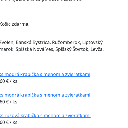
Košíc zdarma.
 Zvolen, Banská Bystrica, Ružomberok, Liptovský
marok, Spišská Nová Ves, Spišský Štvrtok, Levča,
ks modrá krabička s menom a zvieratkami
,60
€
/ ks
ks modrá krabička s menom a zvieratkami
,60
€
/ ks
ks ružová krabička s menom a zvieratkami
,60
€
/ ks