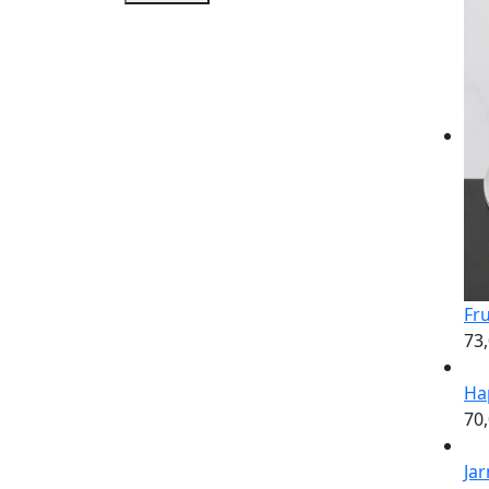
Fru
73
Ha
70
Jar