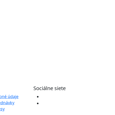
Sociálne siete
bné údaje
ednávky
esy