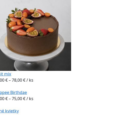
70,00 €
through
75,00 €
it mix
Price
,00
€
–
78,00
€
/ ks
range:
73,00 €
ppee Birthdae
through
Price
,00
€
–
75,00
€
/ ks
78,00 €
range:
70,00 €
né kvietky