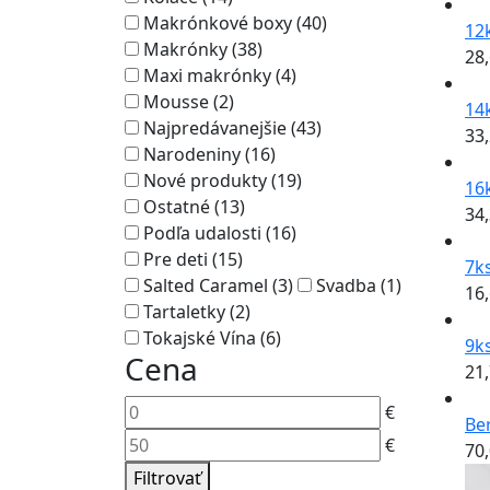
Makrónkové boxy (40)
12
Makrónky (38)
28
Maxi makrónky (4)
Mousse (2)
14
Najpredávanejšie (43)
33
Narodeniny (16)
Nové produkty (19)
16k
Ostatné (13)
34
Podľa udalosti (16)
Pre deti (15)
7ks
Salted Caramel (3)
Svadba (1)
16
Tartaletky (2)
Tokajské Vína (6)
9ks
Cena
21
€
Be
€
70
Filtrovať