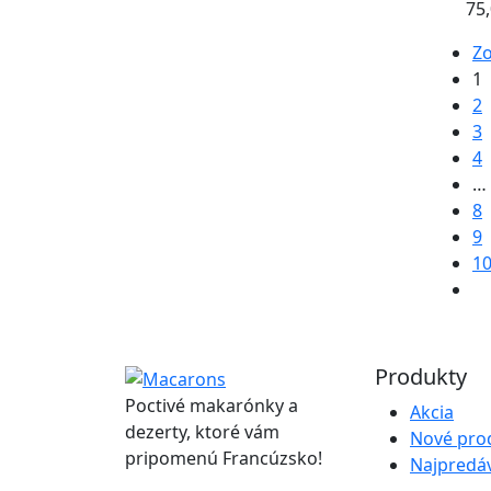
75
Zo
1
2
3
4
…
8
9
1
Produkty
Poctivé makarónky a
Akcia
dezerty, ktoré vám
Nové pro
pripomenú Francúzsko!
Najpredáv