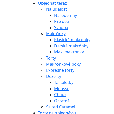
Objednať teraz
Na udalosť
Narodeniny
Pre deti
Svadba
Makrónky
Klasické makrónky
Detské makrónky
Maxi makrónky
Torty
Makrónkové boxy
Expresné torty
Dezerty
Tartaletky
Mousse
Choux
Ostatné
Salted Caramel
Torty na objednávku