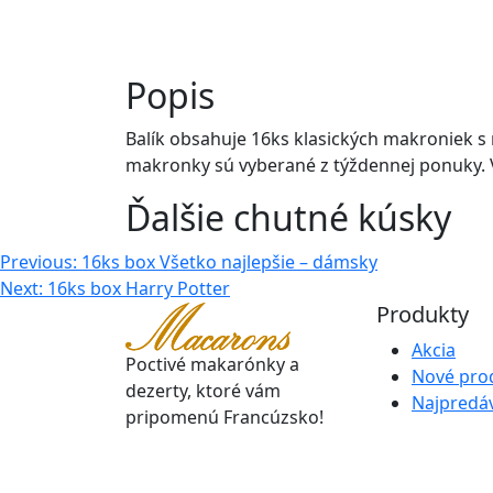
Popis
Balík obsahuje 16ks klasických makroniek 
makronky sú vyberané z týždennej ponuky. 
Ďalšie chutné kúsky
Navigácia
Previous:
16ks box Všetko najlepšie – dámsky
Next:
16ks box Harry Potter
v
Produkty
článku
Akcia
Poctivé makarónky a
Nové pro
dezerty, ktoré vám
Najpredáv
pripomenú Francúzsko!