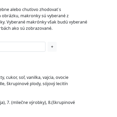
ebne alebo chuťovo zhodovať s
 obrázku, makronky sú vyberané z
ky. Vyberané makrónky však budú vyberané
arbách ako sú zobrazované.
+
, cukor, soľ, vanilka, vajcia, ovocie
e, škrupinové plody, sójový lecitín
sója), 7. (mliečne výrobky), 8.(škrupinové