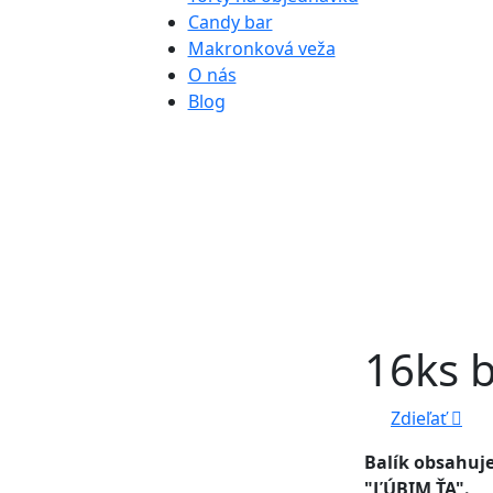
Candy bar
Makronková veža
O nás
Blog
16ks 
Zdieľať
Balík obsahuj
"ĽÚBIM ŤA".