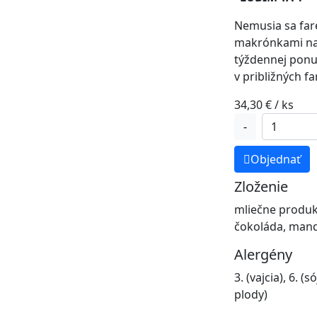
Nemusia sa far
makrónkami na
týždennej ponu
v približných f
34,30
€
/ ks
množstvo
-
16ks
box
Objednať
Ľúbim
Zloženie
ťa
mliečne produkty
čokoláda, mandl
Alergény
3. (vajcia), 6. (
plody)