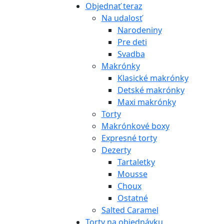
Objednať teraz
Na udalosť
Narodeniny
Pre deti
Svadba
Makrónky
Klasické makrónky
Detské makrónky
Maxi makrónky
Torty
Makrónkové boxy
Expresné torty
Dezerty
Tartaletky
Mousse
Choux
Ostatné
Salted Caramel
Torty na objednávku