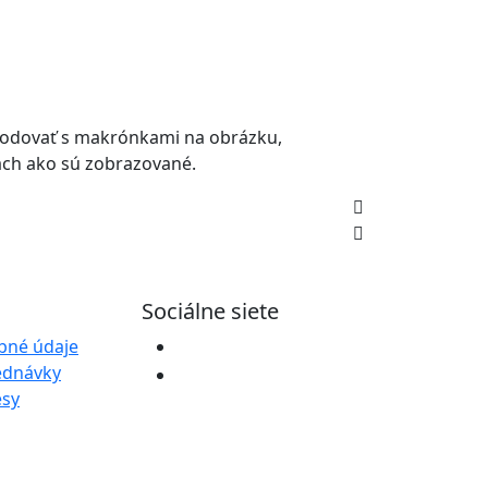
zhodovať s makrónkami na obrázku,
ách ako sú zobrazované.
Sociálne siete
bné údaje
ednávky
esy