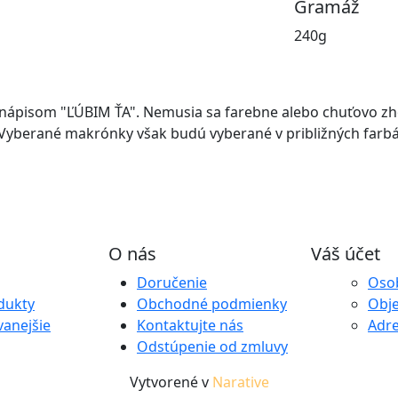
Gramáž
240g
s nápisom "ĽÚBIM ŤA". Nemusia sa farebne alebo chuťovo 
Vyberané makrónky však budú vyberané v približných farb
O nás
Váš účet
Doručenie
Oso
dukty
Obchodné podmienky
Obj
anejšie
Kontaktujte nás
Adr
Odstúpenie od zmluvy
Vytvorené v
Narative