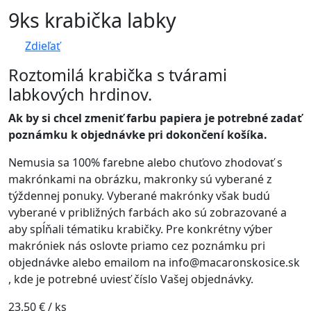
9ks krabička labky
Zdieľať
Roztomilá krabička s tvárami
labkových hrdinov.
Ak by si chcel zmeniť farbu papiera je potrebné zadať
poznámku k objednávke pri dokončení košíka.
Nemusia sa 100% farebne alebo chuťovo zhodovať s
makrónkami na obrázku, makronky sú vyberané z
týždennej ponuky. Vyberané makrónky však budú
vyberané v približných farbách ako sú zobrazované a
aby spĺňali tématiku krabičky. Pre konkrétny výber
makróniek nás oslovte priamo cez poznámku pri
objednávke alebo emailom na info@macaronskosice.sk
, kde je potrebné uviesť číslo Vašej objednávky.
23,50
€
/ ks