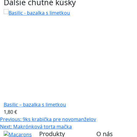
Ďalšie chutné kúsky
Basilic – bazalka s limetkou
1,80
€
Navigácia
Previous:
9ks krabička pre novomanželov
Next:
Makrónková torta mačka
v
Produkty
O nás