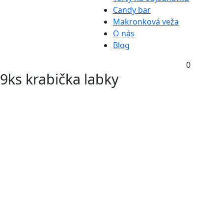
Candy bar
Makronková veža
O nás
Blog
0
9ks krabička labky