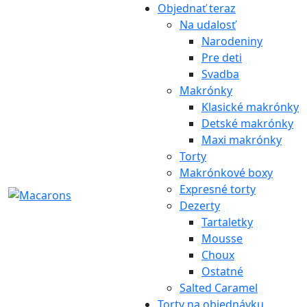
Objednať teraz
Na udalosť
Narodeniny
Pre deti
Svadba
Makrónky
Klasické makrónky
Detské makrónky
Maxi makrónky
Torty
Makrónkové boxy
Expresné torty
Dezerty
Tartaletky
Mousse
Choux
Ostatné
Salted Caramel
Torty na objednávku