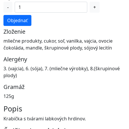
množstvo
-
+
9ks
krabička
Objednať
labky
Zloženie
mliečne produkty, cukor, soľ, vanilka, vajcia, ovocie
čokoláda, mandle, škrupinové plody, sójový lecitín
Alergény
3. (vajcia), 6. (sója), 7. (mliečne výrobky), 8.(škrupinové
plody)
Gramáž
125g
Popis
Krabička s tvárami labkových hrdinov.