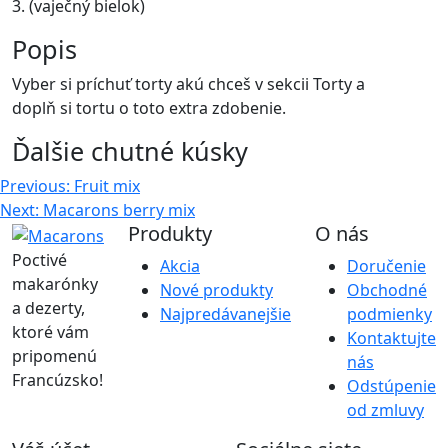
3. (vaječný bielok)
Popis
Vyber si príchuť torty akú chceš v sekcii Torty a
doplň si tortu o toto extra zdobenie.
Ďalšie chutné kúsky
Navigácia
Previous:
Fruit mix
Next:
Macarons berry mix
v
Produkty
O nás
článku
Poctivé
Akcia
Doručenie
makarónky
Nové produkty
Obchodné
a dezerty,
Najpredávanejšie
podmienky
ktoré vám
Kontaktujte
pripomenú
nás
Francúzsko!
Odstúpenie
od zmluvy