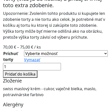
toto extra zdobenie.
Upozornenie: Zvolením tohto produktu si kupujete len
zdobenie torty a nie tortu ako celok. Je potrebné mať v
košíku aj tortu ku ktorej si zakúpite toto zdobenie.
Výška torty môže byť mierne odlišná ako na obrázku,
pretože výška torty závisí od výberu príchute.
Price
70,00
€
–
75,00
€
/ ks
range:
Príchuť
70,00 €
torty
Vymazať
through
množstvo
75,00 €
Lambeth
Pridať do košíka
no.1
Zloženie
swiss maslový krém - cukor, vaječné bielka, maslo,
potravinárske farbivo
Alergény