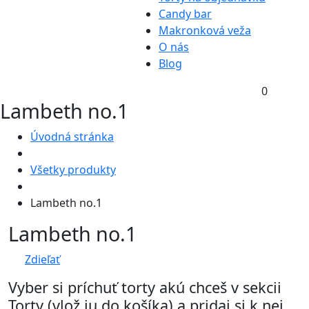
Candy bar
Makronková veža
O nás
Blog
0
Lambeth no.1
Úvodná stránka
Všetky produkty
Lambeth no.1
Lambeth no.1
Zdieľať
Vyber si príchuť torty akú chceš v sekcii
Torty (vlož ju do košíka) a pridaj si k nej