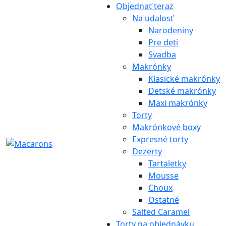
Objednať teraz
Na udalosť
Narodeniny
Pre deti
Svadba
Makrónky
Klasické makrónky
Detské makrónky
Maxi makrónky
Torty
Makrónkové boxy
Expresné torty
Dezerty
Tartaletky
Mousse
Choux
Ostatné
Salted Caramel
Torty na objednávku