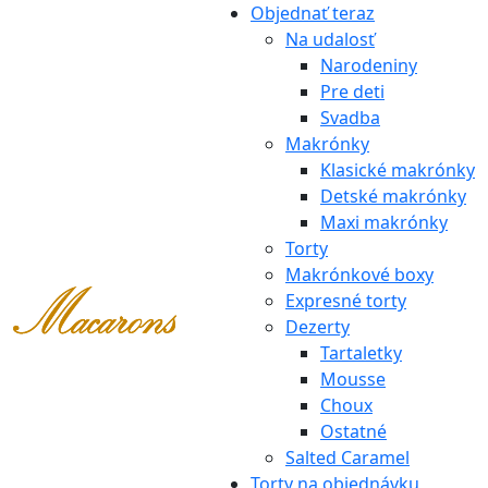
Objednať teraz
Na udalosť
Narodeniny
Pre deti
Svadba
Makrónky
Klasické makrónky
Detské makrónky
Maxi makrónky
Torty
Makrónkové boxy
Expresné torty
Dezerty
Tartaletky
Mousse
Choux
Ostatné
Salted Caramel
Torty na objednávku