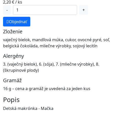
2,20
€
/ ks
množstvo
-
+
Makrónka
Mačka
Objednať
Zloženie
vaječný bielok, mandľová múka, cukor, ovocné pyré, soľ,
belgická čokoláda, mliečne výrobky, sojový lecitín
Alergény
3. (vaječný bielok), 6. (sója), 7. (mliečne výrobky), 8.
(škrupinové plody)
Gramáž
16 g – cena a gramáž je uvedená za jeden kus
Popis
Detská makrónka - Mačka