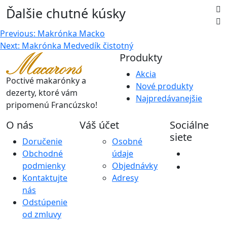
Ďalšie chutné kúsky
Navigácia
Previous:
Makrónka Macko
Next:
Makrónka Medvedík čistotný
v
Produkty
článku
Akcia
Poctivé makarónky a
Nové produkty
dezerty, ktoré vám
Najpredávanejšie
pripomenú Francúzsko!
O nás
Váš účet
Sociálne
siete
Doručenie
Osobné
Obchodné
údaje
podmienky
Objednávky
Kontaktujte
Adresy
nás
Odstúpenie
od zmluvy