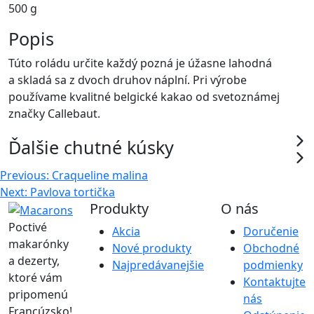
500 g
Popis
Túto roládu určite každý pozná je úžasne lahodná
a skladá sa z dvoch druhov náplní. Pri výrobe
používame kvalitné belgické kakao od svetoznámej
značky Callebaut.
Ďalšie chutné kúsky
Navigácia
Previous:
Craqueline malina
Next:
Pavlova tortička
v
Produkty
O nás
článku
Poctivé
Akcia
Doručenie
makarónky
Nové produkty
Obchodné
a dezerty,
Najpredávanejšie
podmienky
ktoré vám
Kontaktujte
pripomenú
nás
Francúzsko!