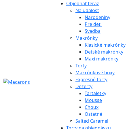
Objednať teraz
Na udalosť
Narodeniny
Pre deti
Svadba
Makrónky
Klasické makrónky
Detské makrónky
Maxi makrónky
Torty
Makrónkové boxy
Expresné torty
Dezerty
Tartaletky
Mousse
Choux
Ostatné
Salted Caramel
Torty na objednávku