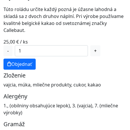
Túto roládu určite každý pozná je úžasne lahodná a
skladá sa z dvoch druhov náplní. Pri výrobe používame
kvalitné belgické kakao od svetoznámej značky
Callebaut.
25,00
€
/ ks
množstvo
-
+
Zamatová
roláda
Objednať
(v
Zloženie
celku)
vajcia, múka, mliečne produkty, cukor, kakao
Alergény
1., (obilniny obsahujúce lepok), 3. (vajcia), 7. (mliečne
výrobky)
Gramáž