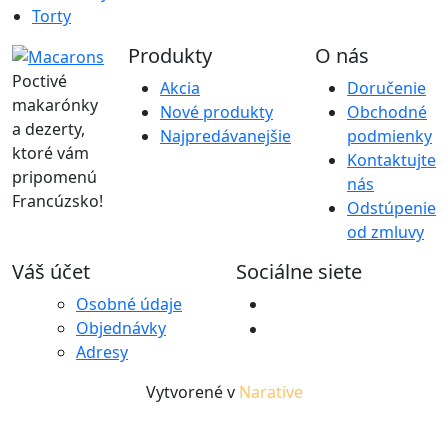
Torty
Produkty
O nás
Poctivé
Akcia
Doručenie
makarónky
Nové produkty
Obchodné
a dezerty,
Najpredávanejšie
podmienky
ktoré vám
Kontaktujte
pripomenú
nás
Francúzsko!
Odstúpenie
od zmluvy
Váš účet
Sociálne siete
Osobné údaje
Objednávky
Adresy
Vytvorené v
Narative