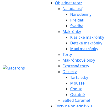
Objednať teraz
Na udalosť
Narodeniny
Pre deti
Svadba
Makrónky
Klasické makrónky
Detské makrónky
Maxi makrónky
Torty
Makrónkové boxy
Expresné torty
Dezerty
Tartaletky
Mousse
Choux
Ostatné
Salted Caramel
Torty na objednávku