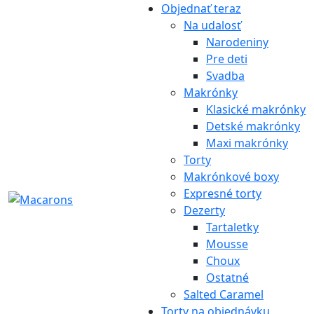
Objednať teraz
Na udalosť
Narodeniny
Pre deti
Svadba
Makrónky
Klasické makrónky
Detské makrónky
Maxi makrónky
Torty
Makrónkové boxy
Expresné torty
Dezerty
Tartaletky
Mousse
Choux
Ostatné
Salted Caramel
Torty na objednávku