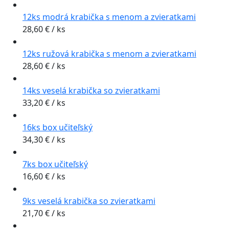
Kategórie
12ks modrá krabička s menom a zvieratkami
Uncategorized (2)
Choux (4)
Deň matiek (3)
28,60
€
/ ks
Detské makrónky (18)
Dezerty (17)
Expresné torty (8)
Hotové boxy (7)
12ks ružová krabička s menom a zvieratkami
Klasické makrónky (9)
Koláče (14)
28,60
€
/ ks
Makrónkové boxy (40)
Makrónky (37)
Maxi makrónky (4)
Mousse (2)
14ks veselá krabička so zvieratkami
Najpredávanejšie (43)
Narodeniny (16)
33,20
€
/ ks
Nové produkty (19)
Ostatné (13)
Podľa udalosti (16)
Pre deti (15)
16ks box učiteľský
Salted Caramel (3)
Svadba (1)
Tartaletky (2)
34,30
€
/ ks
Tokajské Vína (6)
Cena
7ks box učiteľský
16,60
€
/ ks
€
€
9ks veselá krabička so zvieratkami
Filtrovať
21,70
€
/ ks