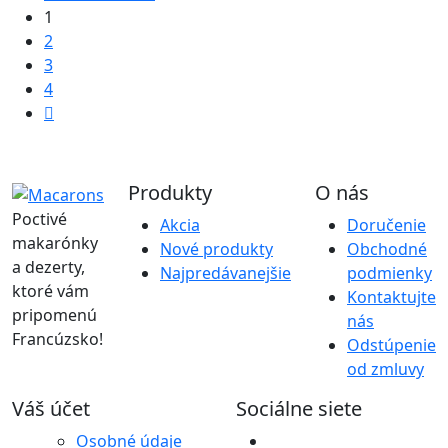
1
2
3
4
Produkty
O nás
Poctivé
Akcia
Doručenie
makarónky
Nové produkty
Obchodné
a dezerty,
Najpredávanejšie
podmienky
ktoré vám
Kontaktujte
pripomenú
nás
Francúzsko!
Odstúpenie
od zmluvy
Váš účet
Sociálne siete
Osobné údaje