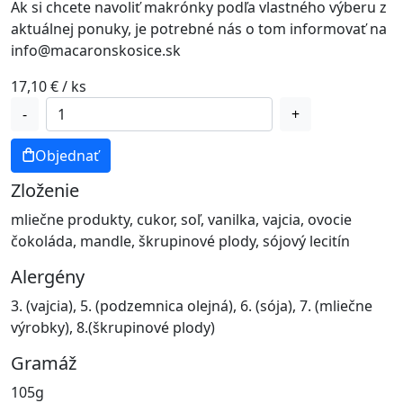
Ak si chcete navoliť makrónky podľa vlastného výberu z
aktuálnej ponuky, je potrebné nás o tom informovať na
info@macaronskosice.sk
17,10
€
/ ks
množstvo
-
+
7ks
Box
Objednať
-
Zloženie
Ďakujem
mliečne produkty, cukor, soľ, vanilka, vajcia, ovocie
čokoláda, mandle, škrupinové plody, sójový lecitín
Alergény
3. (vajcia), 5. (podzemnica olejná), 6. (sója), 7. (mliečne
výrobky), 8.(škrupinové plody)
Gramáž
105g