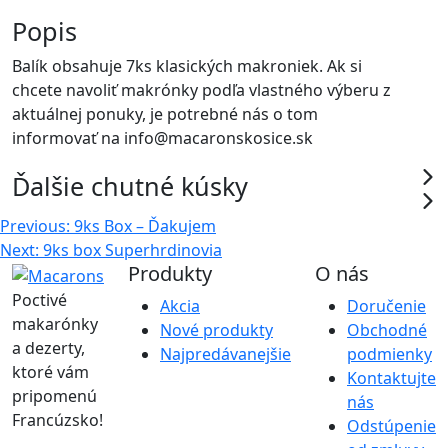
Popis
Balík obsahuje 7ks klasických makroniek. Ak si
chcete navoliť makrónky podľa vlastného výberu z
aktuálnej ponuky, je potrebné nás o tom
informovať na info@macaronskosice.sk
Ďalšie chutné kúsky
Navigácia
Previous:
9ks Box – Ďakujem
Next:
9ks box Superhrdinovia
v
Produkty
O nás
článku
Poctivé
Akcia
Doručenie
makarónky
Nové produkty
Obchodné
a dezerty,
Najpredávanejšie
podmienky
ktoré vám
Kontaktujte
pripomenú
nás
Francúzsko!
Odstúpenie