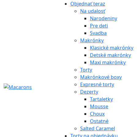
Objednať teraz
Na udalosť
Narodeniny
Pre deti
Svadba
Makrónky
Klasické makrónky
Detské makrónky
Maxi makrónky
Torty
Makrónkové boxy
Expresné torty
Dezerty
Tartaletky
Mousse
Choux
Ostatné
Salted Caramel
Torty na objednávku