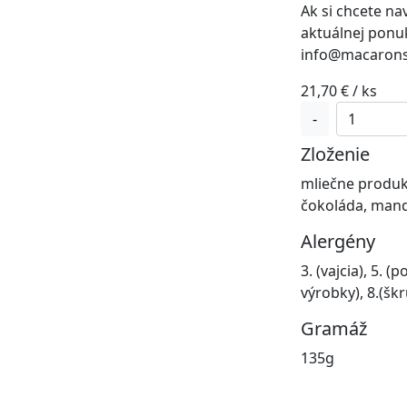
Ak si chcete na
aktuálnej ponu
info@macarons
21,70
€
/ ks
množstvo
-
9ks
Zloženie
box
Superhrdi
mliečne produkty
čokoláda, mandl
Alergény
3. (vajcia), 5. (
výrobky), 8.(šk
Gramáž
135g