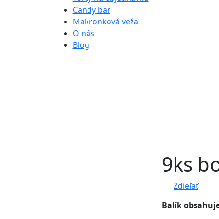
Candy bar
Makronková veža
O nás
Blog
9ks b
Zdieľať
Balík obsahuj