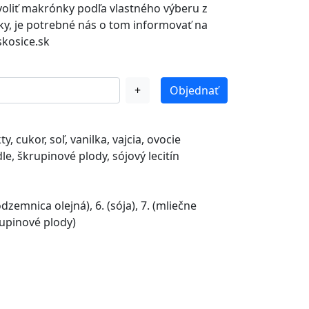
voliť makrónky podľa vlastného výberu z
ky, je potrebné nás o tom informovať na
kosice.sk
+
Objednať
novia
, cukor, soľ, vanilka, vajcia, ovocie
e, škrupinové plody, sójový lecitín
podzemnica olejná), 6. (sója), 7. (mliečne
rupinové plody)