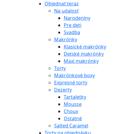
Objednať teraz
Na udalosť
Narodeniny
Pre deti
Svadba
Makrónky
Klasické makrónky
Detské makrónky
Maxi makrónky
Torty
Makrónkové boxy
Expresné torty
Dezerty
Tartaletky
Mousse
Choux
Ostatné
Salted Caramel
Torty na objednávku