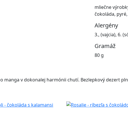
mliečne výrobky
čokoláda, pyré
Alergény
3., (vajcia), 6. 
Gramáž
80 g
 manga v dokonalej harmónii chutí. Bezlepkový dezert plný 