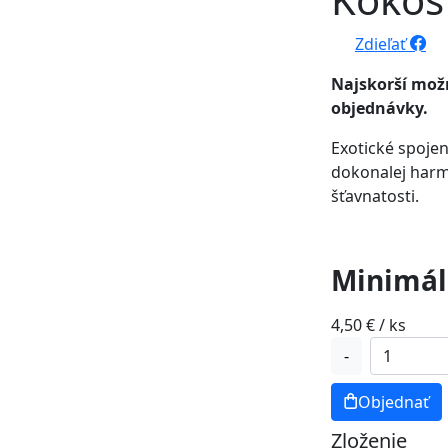
Zdieľať
Najskorší možn
objednávky.
Exotické spoje
dokonalej harmó
šťavnatosti.
Minimál
4,50
€
/ ks
množstvo
-
Kokos
-
Objednať
Mango
Zloženie
rez