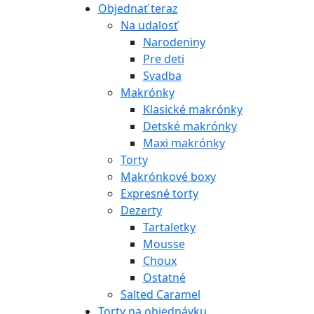
Objednať teraz
Na udalosť
Narodeniny
Pre deti
Svadba
Makrónky
Klasické makrónky
Detské makrónky
Maxi makrónky
Torty
Makrónkové boxy
Expresné torty
Dezerty
Tartaletky
Mousse
Choux
Ostatné
Salted Caramel
Torty na objednávku