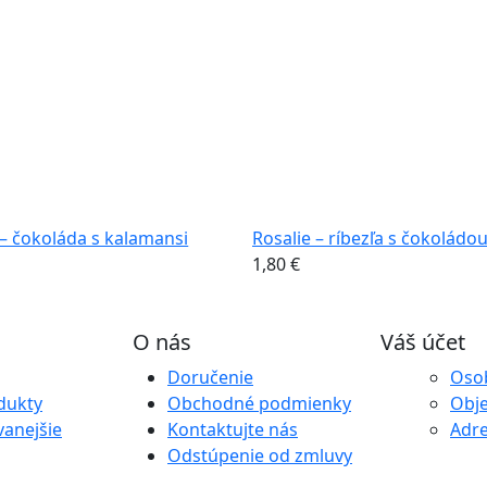
 – čokoláda s kalamansi
Rosalie – ríbezľa s čokoládo
1,80
€
O nás
Váš účet
Doručenie
Oso
dukty
Obchodné podmienky
Obj
anejšie
Kontaktujte nás
Adr
Odstúpenie od zmluvy