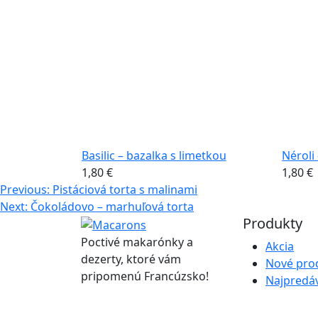
Basilic – bazalka s limetkou
Néroli
1,80
€
1,80
€
Navigácia
Previous:
Pistáciová torta s malinami
Next:
Čokoládovo – marhuľová torta
v
Produkty
článku
Poctivé makarónky a
Akcia
dezerty, ktoré vám
Nové pro
pripomenú Francúzsko!
Najpredáv