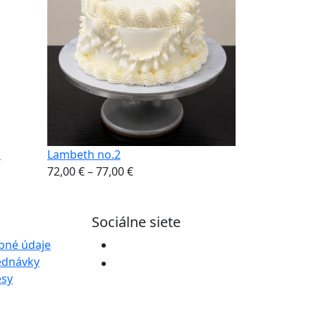
u
Lambeth no.2
Happee Birt
Price
72,00
€
–
77,00
€
70,00
€
–
75,
range:
72,00 €
Sociálne siete
through
77,00 €
bné údaje
ednávky
esy