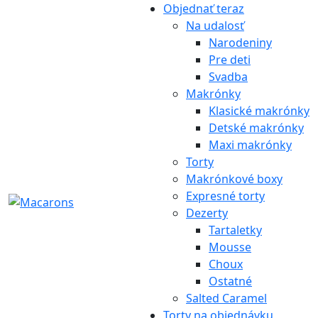
Objednať teraz
Na udalosť
Narodeniny
Pre deti
Svadba
Makrónky
Klasické makrónky
Detské makrónky
Maxi makrónky
Torty
Makrónkové boxy
Expresné torty
Dezerty
Tartaletky
Mousse
Choux
Ostatné
Salted Caramel
Torty na objednávku