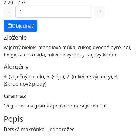
2,20
€
/ ks
množstvo
-
+
Makrónka
Jednorožec
Objednať
Zloženie
vaječný bielok, mandľová múka, cukor, ovocné pyré, soľ,
belgická čokoláda, mliečne výrobky, sojový lecitín
Alergény
3. (vaječný bielok), 6. (sója), 7. (mliečne výrobky), 8.
(škrupinové plody)
Gramáž
16 g – cena a gramáž je uvedená za jeden kus
Popis
Detská makrónka - Jednorožec