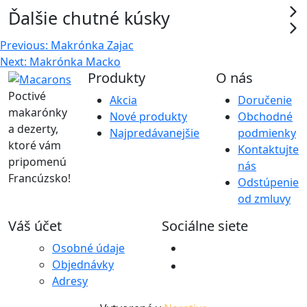
Ďalšie chutné kúsky
Navigácia
Previous:
Makrónka Zajac
Next:
Makrónka Macko
v
Produkty
O nás
článku
Poctivé
Akcia
Doručenie
makarónky
Nové produkty
Obchodné
a dezerty,
Najpredávanejšie
podmienky
ktoré vám
Kontaktujte
pripomenú
nás
Francúzsko!
Odstúpenie
od zmluvy
Váš účet
Sociálne siete
Osobné údaje
Objednávky
Adresy