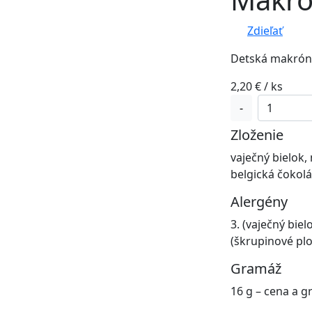
Zdieľať
Detská makrónk
2,20
€
/ ks
množstvo
-
Makrónka
Zloženie
Zajac
vaječný bielok,
belgická čokolá
Alergény
3. (vaječný bielo
(škrupinové pl
Gramáž
16 g – cena a g