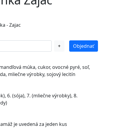
a - Zajac
+
Objednať
 mandľová múka, cukor, ovocné pyré, soľ,
da, mliečne výrobky, sojový lecitín
k), 6. (sója), 7. (mliečne výrobky), 8.
ody)
ramáž je uvedená za jeden kus