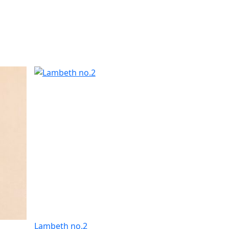
u
Lambeth no.2
Happee Birt