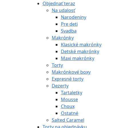
Objednať teraz
Na udalosť
Narodeniny
Pre deti
Svadba
Makrónky
Klasické makrónky
Detské makrónky
Maxi makrónky
Torty
Makrónkové boxy
Expresné torty
Dezerty
Tartaletky
Mousse
Choux
Ostatné
Salted Caramel
Torty na objednávku