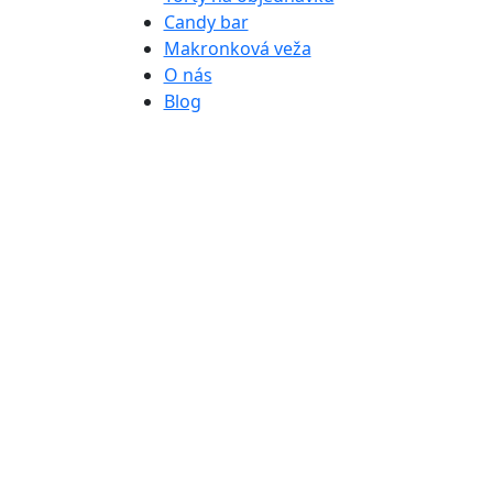
Candy bar
Makronková veža
O nás
Blog