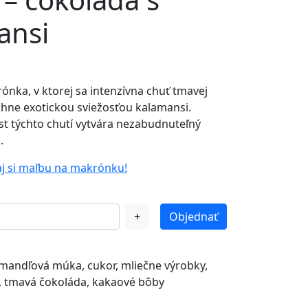
ansi
nka, v ktorej sa intenzívna chuť tmavej
ihne exotickou sviežosťou kalamansi.
st týchto chutí vytvára nezabudnuteľný
.
aj si maľbu na makrónku!
+
Objednať
 mandľová múka, cukor, mliečne výrobky,
, tmavá čokoláda, kakaové bôby