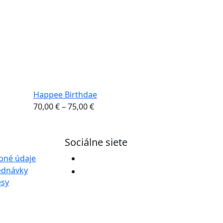
Happee Birthdae
Berry mix
Price
70,00
€
–
75,00
€
70,00
€
–
75,
range:
70,00 €
Sociálne siete
through
75,00 €
bné údaje
ednávky
esy