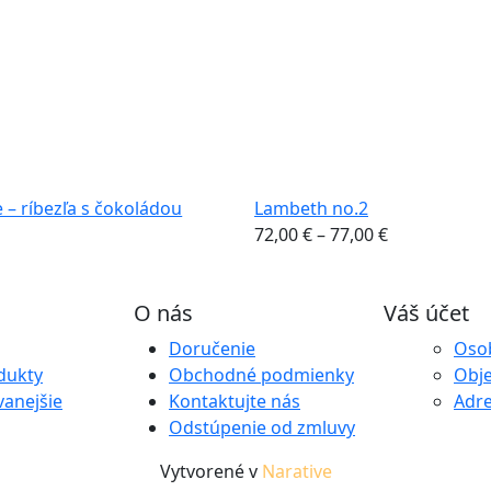
e – ríbezľa s čokoládou
Lambeth no.2
Price
72,00
€
–
77,00
€
range:
72,00 €
O nás
Váš účet
through
77,00 €
Doručenie
Oso
dukty
Obchodné podmienky
Obj
anejšie
Kontaktujte nás
Adr
Odstúpenie od zmluvy
Vytvorené v
Narative