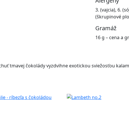
Alergény
3. (vajcia), 6. (
(škrupinové pl
Gramáž
16 g – cena a g
chuť tmavej čokolády vyzdvihne exotickou sviežosťou kalama