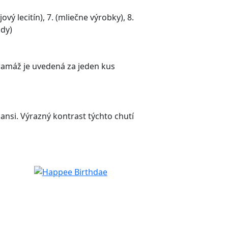
sójový lecitín), 7. (mliečne výrobky), 8.
ody)
ramáž je uvedená za jeden kus
nsi. Výrazný kontrast týchto chutí