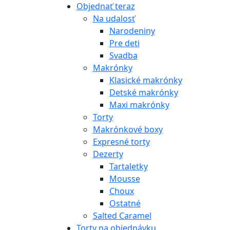
Objednať teraz
Na udalosť
Narodeniny
Pre deti
Svadba
Makrónky
Klasické makrónky
Detské makrónky
Maxi makrónky
Torty
Makrónkové boxy
Expresné torty
Dezerty
Tartaletky
Mousse
Choux
Ostatné
Salted Caramel
Torty na objednávku