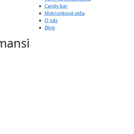
Candy bar
Makronková veža
O nás
Blog
amansi