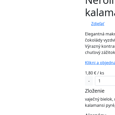
kalam
Zdieľať
Elegantná makró
čokolády vyzdv
Výrazný kontra
chuťový zážitok
Klikni a objedn
1,80
€
/ ks
množstvo
-
Néroli
Zloženie
-
čokoláda
vaječný bielok,
s
kalamansi pyré
kalamansi