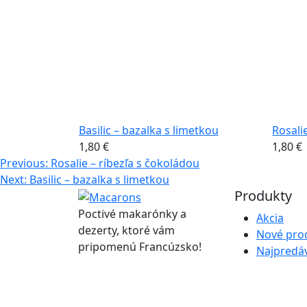
 9ks
Basilic – bazalka s limetkou
Rosali
1,80
€
1,80
€
Navigácia
Previous:
Rosalie – ríbezľa s čokoládou
Next:
Basilic – bazalka s limetkou
v
Produkty
článku
Poctivé makarónky a
Akcia
dezerty, ktoré vám
Nové pro
pripomenú Francúzsko!
Najpredáv