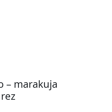
 – marakuja
 rez