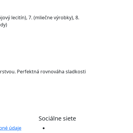
(sójový lecitín), 7. (mliečne výrobky), 8.
ody)
rstvou. Perfektná rovnováha sladkosti
Sociálne siete
bné údaje