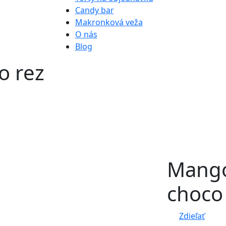
Candy bar
Makronková veža
O nás
Blog
o rez
Mango
choco
Zdieľať