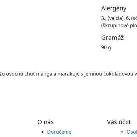
Alergény
3., (vajcia), 6. 
(škrupinové pl
Gramáž
90 g
iežu ovocnú chuť manga a marakuje s jemnou čokoládovou v
O nás
Váš účet
Doručenie
Oso