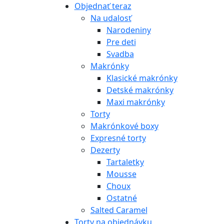
Objednať teraz
Na udalosť
Narodeniny
Pre deti
Svadba
Makrónky
Klasické makrónky
Detské makrónky
Maxi makrónky
Torty
Makrónkové boxy
Expresné torty
Dezerty
Tartaletky
Mousse
Choux
Ostatné
Salted Caramel
Torty na objednávku