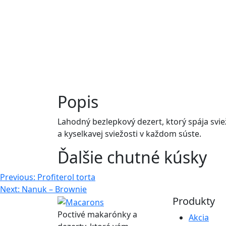
Popis
Lahodný bezlepkový dezert, ktorý spája sv
a kyselkavej sviežosti v každom súste.
Ďalšie chutné kúsky
Navigácia
Previous:
Profiterol torta
Next:
Nanuk – Brownie
v
Produkty
článku
Poctivé makarónky a
Akcia