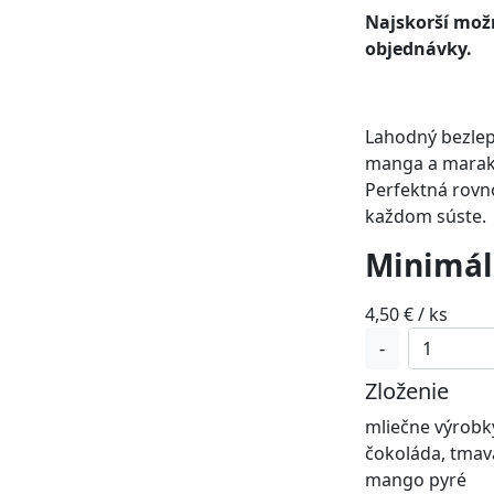
Najskorší možn
objednávky.
Lahodný bezlep
manga a maraku
Perfektná rovno
každom súste.
Minimál
4,50
€
/ ks
množstvo
-
Mango
Zloženie
-
marakuja
mliečne výrobky
choco
čokoláda, tmav
rez
mango pyré