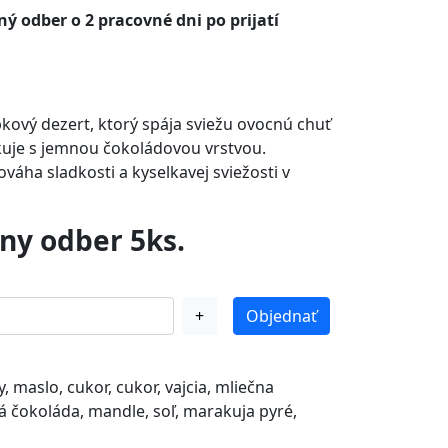
ý odber o 2 pracovné dni po prijatí
kový dezert, ktorý spája sviežu ovocnú chuť
je s jemnou čokoládovou vrstvou.
váha sladkosti a kyselkavej sviežosti v
ny odber 5ks.
+
Objednať
, maslo, cukor, cukor, vajcia, mliečna
á čokoláda, mandle, soľ, marakuja pyré,